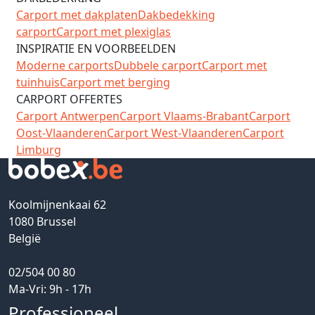
Carport met dakplaten
Dakbedekking
carport
Carport met plexiglas
INSPIRATIE EN VOORBEELDEN
Moderne carports
Dubbele carport
Carport met
tuinhuis
Carport met berging
CARPORT OFFERTES
Carport Antwerpen
Carport Vlaams-Brabant
Carport
Oost-Vlaanderen
Carport West-Vlaanderen
Carport
Limburg
Koolmijnenkaai 62
1080 Brussel
België
02/504 00 80
Ma-Vri: 9h - 17h
Professioneel