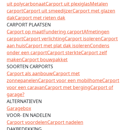
uit polycarbonaat
Carport uit plexiglas
Metalen
carport
Carport uit smeedijzer
Carport met glazen
dak
Carport met rieten dak
CARPORT PLAATSEN
Carport op maat
Fundering carport
Afmetingen
carport
Carport verlichting
Carport isoleren
Carport
aan huis
Carport met plat dak isoleren
Condens
onder een carport
Carport sterkte
Carport zelf
maken
Carport bouwpakket
SOORTEN CARPORTS
Carport als aanbouw
Carport met
zonnepanelen
Carport voor een mobilhome
Carport
voor een caravan
Carport met berging
Carport of
garage?
ALTERNATIEVEN
Garagebox
VOOR- EN NADELEN
Carport voordelen
Carport nadelen
DAKBEDEKKING