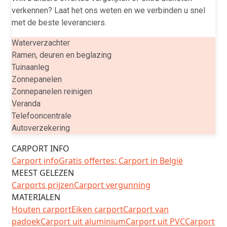
verkennen? Laat het ons weten en we verbinden u snel
met de beste leveranciers.
Waterverzachter
Ramen, deuren en beglazing
Tuinaanleg
Zonnepanelen
Zonnepanelen reinigen
Veranda
Telefooncentrale
Autoverzekering
CARPORT INFO
Carport info
Gratis offertes: Carport in België
MEEST GELEZEN
Carports prijzen
Carport vergunning
MATERIALEN
Houten carport
Eiken carport
Carport van
padoek
Carport uit aluminium
Carport uit PVC
Carport